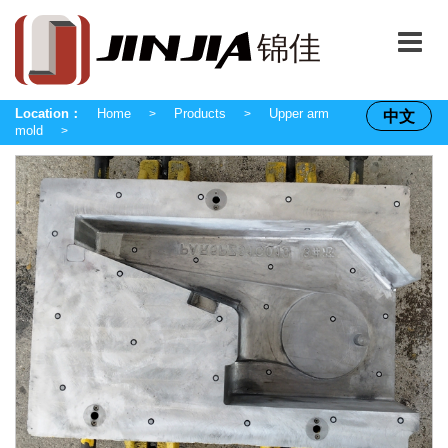
Location：
Home
Products
Upper arm
中文
>
>
mold
>