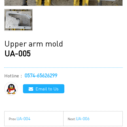
Upper arm mold
UA-005
0574-65626299
Hotline：
Email to Us
UA-004
UA-006
Prev:
Next: