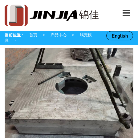
当前位置：
首页
产品中心
蜗壳模
English
>
>
具
>