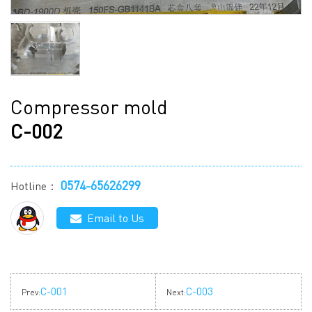
Compressor mold
C-002
0574-65626299
Hotline：
Email to Us
C-001
C-003
Prev:
Next: