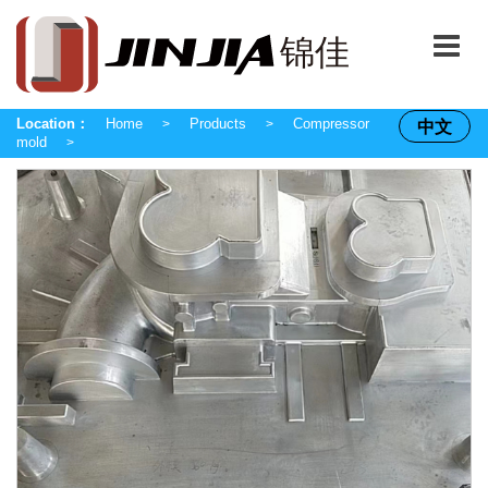
Location：
Home
Products
Compressor
中文
>
>
mold
>